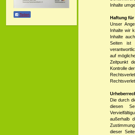
Inhalte umge
Teilen
Haftung für
Unser Angeb
Inhalte wir 
Inhalte auc
Seiten ist 
verantwortli
auf möglich
Zeitpunkt d
Kontrolle de
Rechtsver
Rechtsverlet
Urheberrec
Die durch di
diesen Se
Vervielfält
außerhalb d
Zustimmung 
dieser Seit