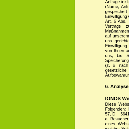
Anfrage inkl
(Name, Anfr
gespeichert
Einwilligung
Art. 6 Abs. 
Vertrags z
Maßnahmen er
auf unserem 
uns gericht
Einwilligung
von Ihnen a
uns, bis S
Speicherung 
(z. B. nach
gesetzli
Aufbewahrung
6. Analys
IONOS We
Diese Websi
Folgenden: 
57, D – 564
a. Besucherz
eines Webse
welcher Sei