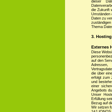
dieser Da
Datenverarbe
die Zukunft
Umständen d
Daten zu ver
zuständigen
Thema Daten
3. Hostin
Externes 
Diese Websit
personenbez
auf den Serv
Adressen,
Vertragsdate
die über ein
erfolgt zum 
und bestehe
einer sicher
Angebots dur
Unser Hoste
Erfüllung se
Bezug auf di
Wir setzen f
1&1 IONOS