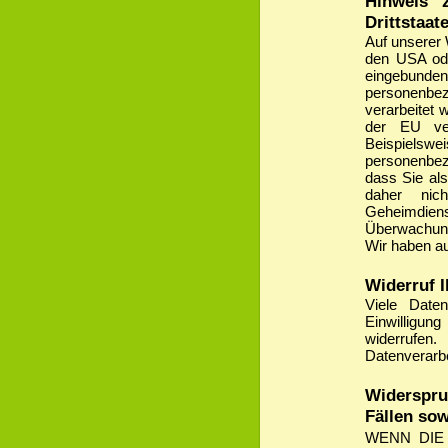
Hinweis 
Drittstaat
Auf unserer 
den USA od
eingebun
personenbez
verarbeitet 
der EU ver
Beispiel
personenbez
dass Sie als
daher nic
Geheimdie
Überwachung
Wir haben au
Widerruf I
Viele Daten
Einwilligung 
widerrufen
Datenverarbe
Widerspru
Fällen so
WENN DIE