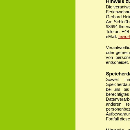
Hinweis zu
Die verantwor
Ferienwohnu
Gerhard Hei
Am Schloßb
98694 Ilmen
Telefon: +4
eMail:
f
ewo-h
Verantwortlic
oder gemein
von person
entscheidet.
Speicherd
Soweit inn
Speicherdau
bei uns, bis
berechtigte
Datenverarbe
anderen re
personenbez
Aufbewahrung
Fortfall dies