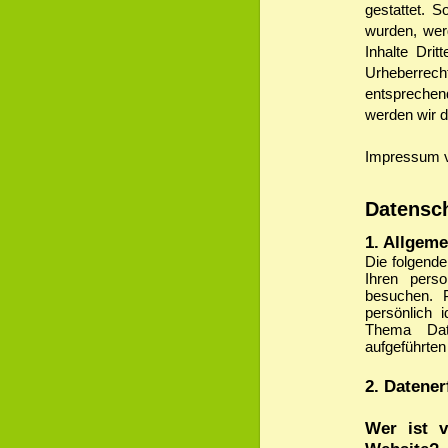
gestattet. S
wurden, wer
Inhalte Drit
Urheberrec
entspreche
werden wir d
Impressum
Datensc
1. Allgem
Die folgende
Ihren pers
besuchen. 
persönlich 
Thema Dat
aufgeführten
2. Datener
Wer ist v