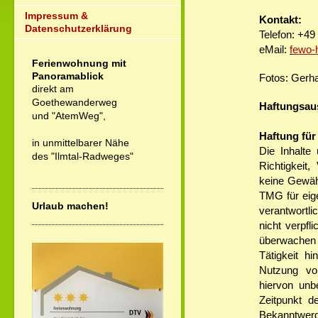
Impressum &
Kontakt:
Datenschutzerklärung
Telefon: +4
eMail:
f
ewo-h
Ferienwohnung mit
Panoramablick
Fotos: Gerh
direkt am
Goethewanderweg
Haftungsau
und "AtemWeg",
Haftung für 
in unmittelbarer Nähe
Die Inhalte 
des "Ilmtal-Radweges"
Richtigkeit,
keine Gewäh
TMG für eig
Urlaub machen!
verantwortli
nicht verpfl
überwachen 
Tätigkeit h
Nutzung vo
hiervon unb
Zeitpunkt d
Bekanntwerd