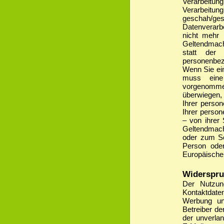
Verarbeitun
Verarbeit
geschah/ges
Datenverarb
nicht mehr 
Geltendmach
statt de
personenbez
Wenn Sie ei
muss eine
vorgenommen
überwiegen,
Ihrer perso
Ihrer perso
– von ihrer 
Geltendmac
oder zum Sc
Person oder
Europäischen
Widerspru
Der Nutzun
Kontaktdate
Werbung und
Betreiber de
der unverla