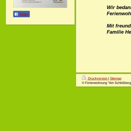
Wir bedank
Ferienwoh
Teilen
Mit freun
Familie H
Druckversion
|
Sitemap
© Ferienwohnung "Am Schloßberg"