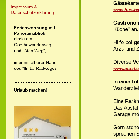
Gästekart
Impressum &
www.bus-bah
Datenschutzerklärung
Gastronom
Ferienwohnung mit
Küche" an.
Panoramablick
direkt am
Hilfe bei
g
Goethewanderweg
Arzt- und Z
und "AtemWeg",
Diverse
Ve
in unmittelbarer Nähe
des "Ilmtal-Radweges"
www.stuetz
In einer
In
Wanderziel
Urlaub machen!
Eine
Parkm
Das Abstel
Garage mög
Gern stehe
sprechen S